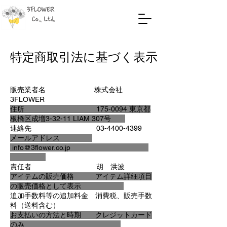
3FLOWER
Co., Ltd.
特定商取引法に基づく表示
販売業者名 株式会社
3FLOWER
住所
175-0094
東京都
板橋区成増3-32-11 LIAM 307号
連絡先
03-4400-4399
メールアドレス
info@3flower.co.jp
責任者 胡 洪波
アイテムの販売価格 アイテム詳細項目
の販売価格として表示
追加手数料等の追加料金 消費税、販売手数
料（送料含む）
お支払いの方法と時期 クレジットカード
のみ